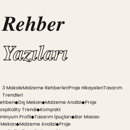
Rehber
Yazıları
3
Makale
Malzeme Rehberleri
Proje Hikayeleri
Tasarım
Trendleri
ehberi
◆
Dış Mekan
◆
Malzeme Analizi
◆
Proje
ospitality Trendi
◆
Kompakt
minyum Profil
◆
Tasarım İpuçları
◆
Bar Masası
 Mekan
◆
Malzeme Analizi
◆
Proje