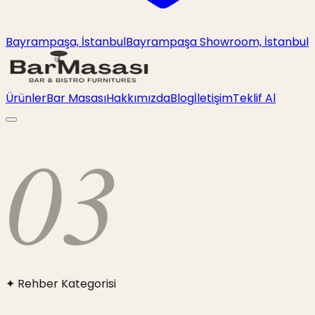
Bayrampaşa, İstanbul
Bayrampaşa Showroom, İstanbul
Ürünler
Bar Masası
Hakkımızda
Blog
İletişim
Teklif Al
03
✦ Rehber Kategorisi